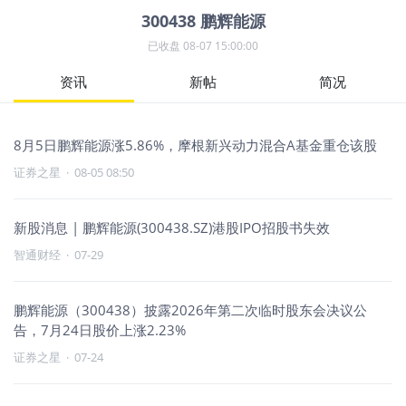
300438
鹏辉能源
已收盘
08-07 15:00:00
资讯
新帖
简况
8月5日鹏辉能源涨5.86%，摩根新兴动力混合A基金重仓该股
证券之星
·
08-05 08:50
新股消息 | 鹏辉能源(300438.SZ)港股IPO招股书失效
智通财经
·
07-29
鹏辉能源（300438）披露2026年第二次临时股东会决议公
告，7月24日股价上涨2.23%
证券之星
·
07-24