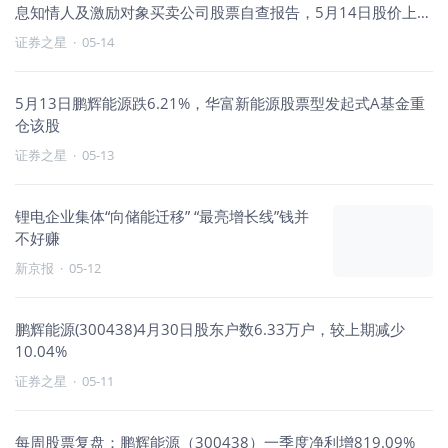
息知情人及激励对象买卖公司股票自查报告，5月14日股价上涨
0.47%
证券之星
·
05-14
5月13日鹏辉能源跌6.21%，华富新能源股票型发起式A基金重
仓该股
证券之星
·
05-13
锂电企业集体“向储能迁移” “最亮增长线”钱并
不好赚
新京报
·
05-12
鹏辉能源(300438)4月30日股东户数6.33万户，较上期减少
10.04%
证券之星
·
05-11
每周股票复盘：鹏辉能源（300438）一季度净利增819.09%