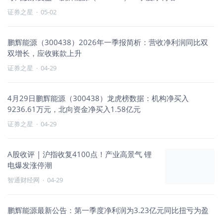
证券之星
·
05-02
鹏辉能源（300438）2026年一季报简析：营收净利润同比双
双增长，应收账款上升
证券之星
·
04-29
4月29日鹏辉能源（300438）龙虎榜数据：机构净买入
9236.61万元，北向资金净买入1.58亿元
证券之星
·
04-29
A股收评 | 沪指收复4100点！产业高景气 锂
电爆发涨停潮
智通财经网
·
04-29
鹏辉能源最新公告：第一季度净利润为3.23亿元同比扭亏为盈