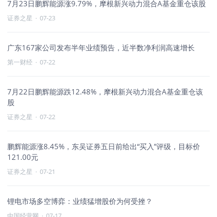
7月23日鹏辉能源涨9.79%，摩根新兴动力混合A基金重仓该股
证券之星
·
07-23
广东167家公司发布半年业绩预告，近半数净利润高速增长
第一财经
·
07-22
7月22日鹏辉能源跌12.48%，摩根新兴动力混合A基金重仓该
股
证券之星
·
07-22
鹏辉能源涨8.45%，东吴证券五日前给出“买入”评级，目标价
121.00元
证券之星
·
07-21
锂电市场多空博弈：业绩猛增股价为何受挫？
中国经营网
·
07-17