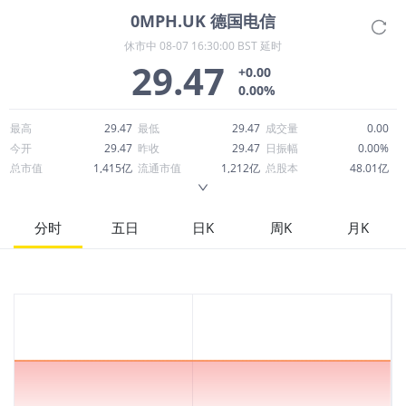
0MPH.UK
德国电信
休市中
08-07 16:30:00 BST 延时
29.47
+0.00
0.00%
最高
29.47
最低
29.47
成交量
0.00
今开
29.47
昨收
29.47
日振幅
0.00%
总市值
1,415亿
流通市值
1,212亿
总股本
48.01亿
成交额
0.00
换手率
0.00%
流通股本
41.13亿
市净率
2.35
ROE
15.06%
每股收益
1.81
分时
五日
日K
周K
月K
52周最高
29.47
52周最低
29.47
市盈率
16.25
股息
0.90
股息收益率
0.03
ROA
5.68%