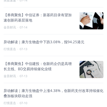
美股速递
·
07-14
【券商聚焦】中信证券：新基药目录有望加
速创新药基层落地
金吾财讯
·
07-14
异动解读｜康方生物盘中下跌3.08%，报94.25港元
行情直击
·
07-13
【券商聚焦】中信建投：创新药企仍是高增
长主线、BD交易持续催化业绩
金吾财讯
·
07-13
异动解读｜康方生物盘中上涨4.38%，创新药支付改革持续催化
叠加板块联动走强
行情直击
·
07-10