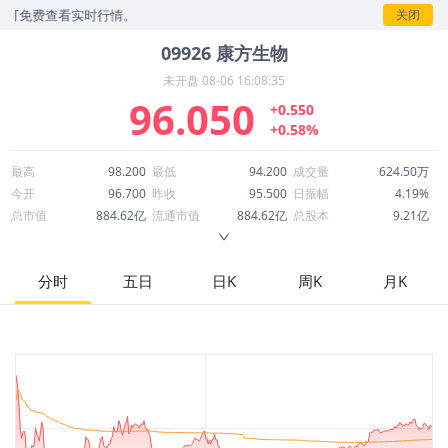
费查看实时行情。
关闭
09926
康方生物
未开盘
08-06 16:08:35
96.050
+0.550
+0.58%
最高
98.200
最低
94.200
成交量
624.50万
今开
96.700
昨收
95.500
日振幅
4.19%
总市值
884.62亿
流通市值
884.62亿
总股本
9.21亿
成交额
5.97亿
换手率
0.68%
流通股本
9.21亿
市净率
8.41
ROE
-14.53%
每股收益
-1.43
分时
五日
日K
周K
月K
52周最高
179.000
52周最低
80.200
市盈率
-67.02
股息
0.00
股息收益率
0.00
ROA
-4.32%