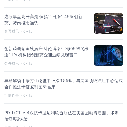
港股早盘高开高走 恒指半日涨1.46% 创新
药、猪肉概念强势
金吾财讯
·
07-15
创新药概念全线扬升 科伦博泰生物(06990)涨
逾11% 机构指创新药企迎业绩兑现窗口
金吾财讯
·
07-15
异动解读｜康方生物盘中上涨3.86%，与美国顶级癌症中心达成
合作推进卡度尼利国际临床
行情直击
·
07-15
PD-1/CTLA-4双抗卡度尼利联合疗法在美国启动胃癌围手术期
治疗II期试验