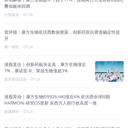
叠加板块回调
行情直击
·
07-24
壹评级：康方生物依沃西数据更新，创新药双抗赛道确定性提
升
第一财经
·
07-24
港股直击 | 创新药板块走高，康方生物涨近
7%，康诺亚-B、荣昌生物涨超3%
老虎资讯综合
·
07-23
港股异动 | 康方生物(09926.HK)涨近6% 依沃西全球III期
HARMONi 研究OS更新 东西方人群疗效高度一致
智通财经
·
07-23