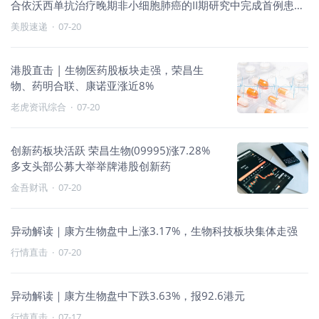
合依沃西单抗治疗晚期非小细胞肺癌的II期研究中完成首例患者
给药
美股速递
·
07-20
港股直击 | 生物医药股板块走强，荣昌生
物、药明合联、康诺亚涨近8%
老虎资讯综合
·
07-20
创新药板块活跃 荣昌生物(09995)涨7.28%
多支头部公募大举举牌港股创新药
金吾财讯
·
07-20
异动解读｜康方生物盘中上涨3.17%，生物科技板块集体走强
行情直击
·
07-20
异动解读｜康方生物盘中下跌3.63%，报92.6港元
行情直击
·
07-17