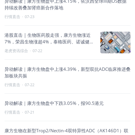
异动解读｜康方生物盘中上涨4.15%，依沃西全球III期OS数据
持续改善叠加肾癌新合作落地
行情直击
·
07-23
港股直击 | 生物医药股走强，康方生物涨近
7%，荣昌生物涨超4%，泰格医药、诺诚健华
涨近3%
老虎资讯综合
·
07-22
异动解读｜康方生物盘中上涨4.39%，新型双抗ADC临床推进叠
加板块共振
行情直击
·
07-22
异动解读｜康方生物盘中下跌3.05%，报90.5港元
行情直击
·
07-21
康方生物在新型Trop2/Nectin-4双特异性ADC（AK146D1）联