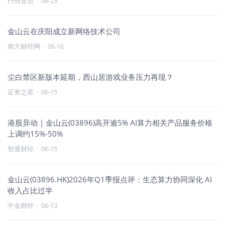
行情直击
·
06-23
金山云在庆阳成立新网络技术公司
南方财经网
·
06-16
尘白禁区新版本延期，西山居游戏业务压力再现？
证券之星
·
06-15
港股异动 | 金山云(03896)高开逾5% AI算力相关产品服务价格
上调约15%-50%
智通财经
·
06-15
金山云(03896.HK)2026年Q1季报点评：生态算力协同深化 AI
收入占比过半
中金财经
·
06-13