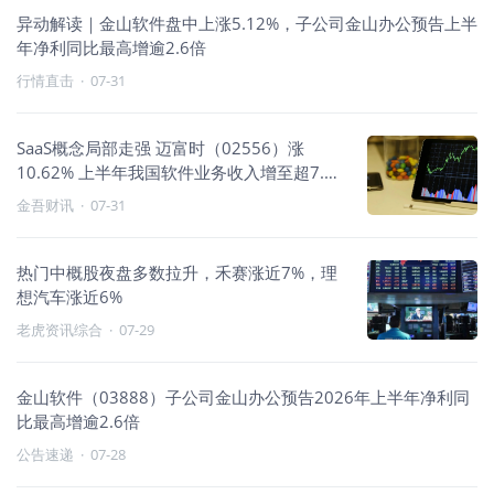
异动解读｜金山软件盘中上涨5.12%，子公司金山办公预告上半
年净利同比最高增逾2.6倍
行情直击
·
07-31
SaaS概念局部走强 迈富时（02556）涨
10.62% 上半年我国软件业务收入增至超7.7
万亿元
金吾财讯
·
07-31
热门中概股夜盘多数拉升，禾赛涨近7%，理
想汽车涨近6%
老虎资讯综合
·
07-29
金山软件（03888）子公司金山办公预告2026年上半年净利同
比最高增逾2.6倍
公告速递
·
07-28