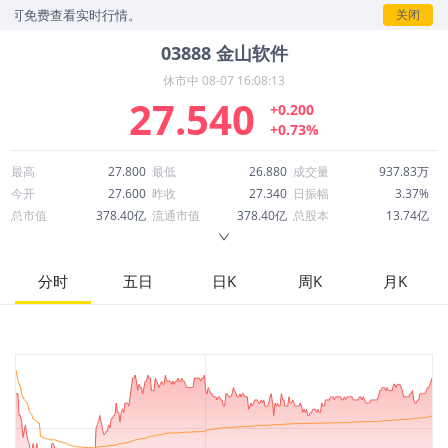
可免费查看实时行情。
关闭
03888
金山软件
休市中
08-07 16:08:13
27.540
+0.200
+0.73%
最高
27.800
最低
26.880
成交量
937.83万
今开
27.600
昨收
27.340
日振幅
3.37%
总市值
378.40亿
流通市值
378.40亿
总股本
13.74亿
成交额
2.56亿
换手率
0.68%
流通股本
13.74亿
市净率
1.21
ROE
14.21%
每股收益
1.69
分时
五日
日K
周K
月K
52周最高
37.966
52周最低
20.374
市盈率
16.29
股息
0.14
股息收益率
0.00
ROA
2.05%