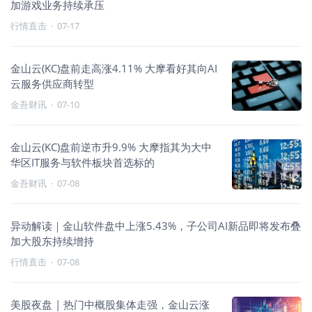
加游戏业务持续承压
行情直击
·
07-17
金山云(KC)盘前走高涨4.11% 大摩看好其向AI
云服务供应商转型
金吾财讯
·
07-10
金山云(KC)盘前逆市升9.9% 大摩指其为大中
华区IT服务与软件板块首选标的
金吾财讯
·
07-08
异动解读｜金山软件盘中上涨5.43%，子公司AI新品即将发布叠
加大股东持续增持
行情直击
·
07-08
美股夜盘 | 热门中概股集体走强，金山云涨