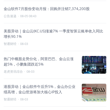
金山软件7月股份变动月报：回购并注销7,374,200股
公告速递
·
08-05 08:43
美股异动 | 金山云(KC.US)涨逾7% 一季度智算云账单收入同比
增长90.1%
智通财经
·
08-03
热门中概股走势分化，阿里巴巴、金山云涨
超5%，小鹏集团跌近5%
老虎资讯综合
·
08-03
港股异动 | 金山软件午后升5%，金山办公业
绩高增，金山世游将加大核心IP投入
智通财经
·
08-03