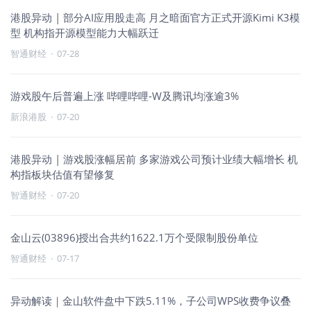
港股异动 | 部分AI应用股走高 月之暗面官方正式开源Kimi K3模
型 机构指开源模型能力大幅跃迁
智通财经
·
07-28
游戏股午后普遍上涨 哔哩哔哩-W及腾讯均涨逾3%
新浪港股
·
07-20
港股异动 | 游戏股涨幅居前 多家游戏公司预计业绩大幅增长 机
构指板块估值有望修复
智通财经
·
07-20
金山云(03896)授出合共约1622.1万个受限制股份单位
智通财经
·
07-17
异动解读｜金山软件盘中下跌5.11%，子公司WPS收费争议叠