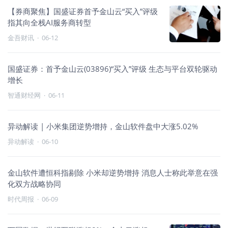
【券商聚焦】国盛证券首予金山云“买入”评级
指其向全栈AI服务商转型
金吾财讯
·
06-12
国盛证券：首予金山云(03896)“买入”评级 生态与平台双轮驱动
增长
智通财经网
·
06-11
异动解读 | 小米集团逆势增持，金山软件盘中大涨5.02%
异动解读
·
06-10
金山软件遭恒科指剔除 小米却逆势增持 消息人士称此举意在强
化双方战略协同
时代周报
·
06-09