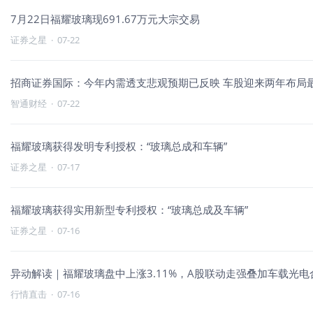
7月22日福耀玻璃现691.67万元大宗交易
证券之星
·
07-22
招商证券国际：今年内需透支悲观预期已反映 车股迎来两年布局
智通财经
·
07-22
福耀玻璃获得发明专利授权：“玻璃总成和车辆”
证券之星
·
07-17
福耀玻璃获得实用新型专利授权：“玻璃总成及车辆”
证券之星
·
07-16
异动解读｜福耀玻璃盘中上涨3.11%，A股联动走强叠加车载光
行情直击
·
07-16