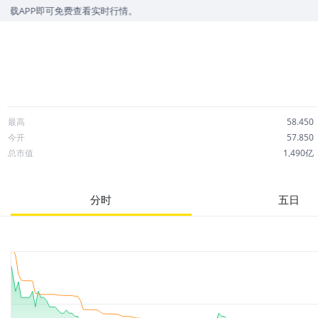
可免费查看实时行情。
最高
58.450
今开
57.850
总市值
1,490亿
成交额
1.41亿
市净率
3.28
分时
五日
52周最高
83.058
股息
2.36