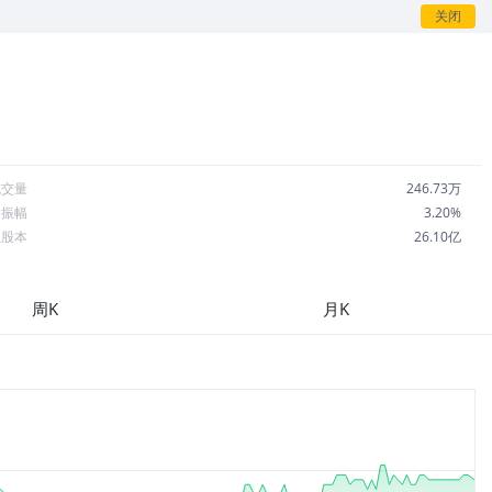
关闭
成交量
246.73万
日振幅
3.20%
总股本
26.10亿
流通股本
6.07亿
每股收益
3.57
周K
月K
市盈率
15.99
OA
9.32%