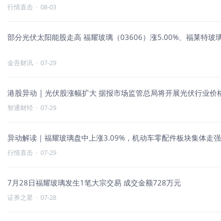
行情直击
·
08-03
部分光伏太阳能股走高 福耀玻璃（03606）涨5.00%、福莱特玻璃（
金吾财讯
·
07-29
港股异动 | 光伏股涨幅扩大 据报市场监管总局将开展光伏行业价
智通财经
·
07-29
异动解读｜福耀玻璃盘中上涨3.09%，机动车零配件板块集体走强
行情直击
·
07-29
7月28日福耀玻璃发生1笔大宗交易 成交金额728万元
证券之星
·
07-28