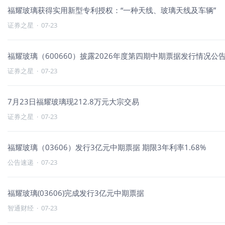
福耀玻璃获得实用新型专利授权：“一种天线、玻璃天线及车辆”
证券之星
·
07-23
福耀玻璃（600660）披露2026年度第四期中期票据发行情况公告，
证券之星
·
07-23
7月23日福耀玻璃现212.8万元大宗交易
证券之星
·
07-23
福耀玻璃（03606）发行3亿元中期票据 期限3年利率1.68%
公告速递
·
07-23
福耀玻璃(03606)完成发行3亿元中期票据
智通财经
·
07-23