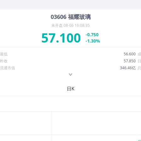
03606
福耀玻璃
未开盘
08-06 16:08:35
57.100
-0.750
-1.30%
最低
56.600
昨收
57.850
流通市值
346.46亿
换手率
0.41%
ROE
23.41%
日K
52周最低
47.700
股息收益率
0.04
R