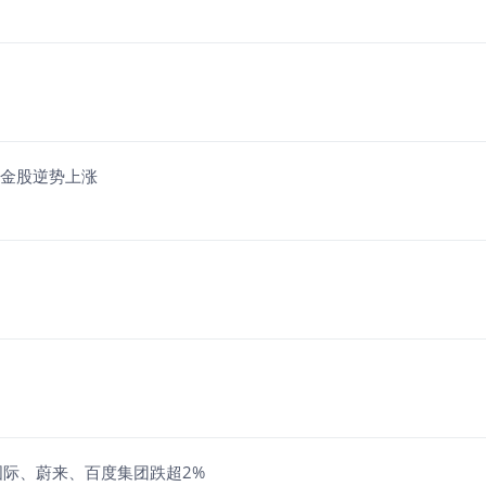
黄金股逆势上涨
国际、蔚来、百度集团跌超2%