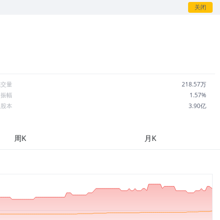
关闭
成交量
218.57万
日振幅
1.57%
总股本
3.90亿
流通股本
3.90亿
每股收益
0.00
周K
月K
市盈率
--
OA
--