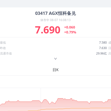
03417
AGX恒科备兑
休市中
08-07 16:08:13
7.690
+0.060
+0.79%
最低
7.580
昨收
7.630
流通市值
29.96亿
换手率
0.56%
ROE
--
日K
52周最低
6.907
股息收益率
0.20
R