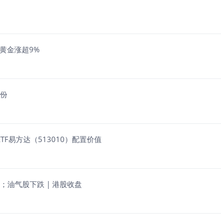
峰黄金涨超9%
亿份
F易方达（513010）配置价值
；油气股下跌 | 港股收盘