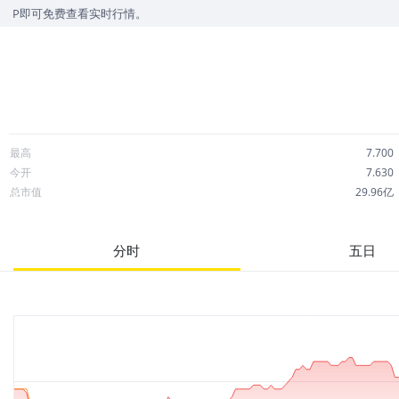
查看实时行情。
最高
7.700
今开
7.630
总市值
29.96亿
成交额
1,670万
市净率
--
分时
五日
52周最高
8.817
股息
1.53