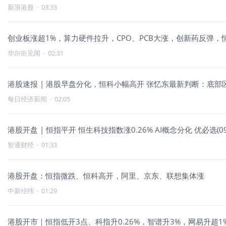
新浪港股
·
03:33
创业板涨超1%，算力硬件拉升，CPO、PCB大涨，创新药反弹，
华尔街见闻
·
02:31
港股速报 | 港股早盘分化，恒科小幅高开 张忆东最新判断：底
每日经济新闻
·
02:05
港股开盘 | 恒指平开 恒生科技指数涨0.26% AI概念分化 优必选(09
智通财经
·
01:33
港股开盘：恒指微跌、恒科高开，阿里、京东、联想集体涨
中新经纬
·
01:29
港股开市｜恒指低开3点、科指升0.26%，智谱升3%，网易升超1