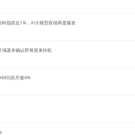
恒科指跌近1%，AI大模型双雄再度爆发
部区域基本确认即将迎来转机
880)高开逾4%
%