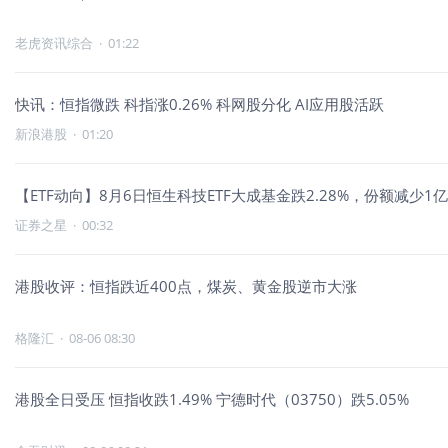
老虎资讯综合
·
01:22
快讯：恒指微跌 科指涨0.26% 科网股分化 AI应用股活跃
新浪港股
·
01:20
【ETF动向】8月6日恒生科技ETF大成基金跌2.28%，份额减少1
证券之星
·
00:32
港股收评：恒指跌近400点，煤炭、黄金股逆市大涨
格隆汇
·
08-06 08:30
港股全日受压 恒指收跌1.49% 宁德时代（03750）跌5.05%