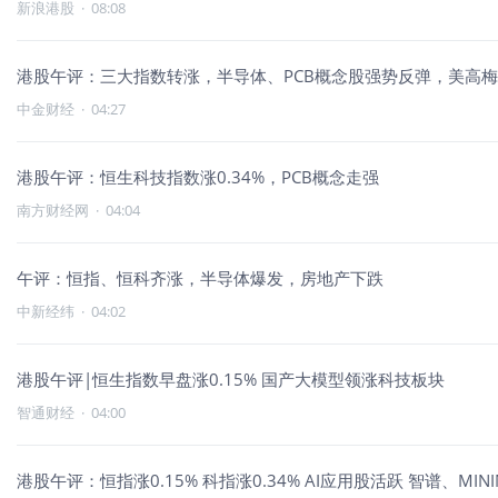
新浪港股
·
08:08
港股午评：三大指数转涨，半导体、PCB概念股强势反弹，美高
中金财经
·
04:27
港股午评：恒生科技指数涨0.34%，PCB概念走强
南方财经网
·
04:04
午评：恒指、恒科齐涨，半导体爆发，房地产下跌
中新经纬
·
04:02
港股午评|恒生指数早盘涨0.15% 国产大模型领涨科技板块
智通财经
·
04:00
港股午评：恒指涨0.15% 科指涨0.34% AI应用股活跃 智谱、MINI