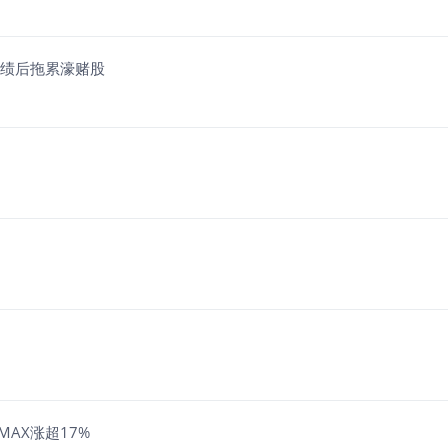
梅绩后拖累濠赌股
MAX涨超17%