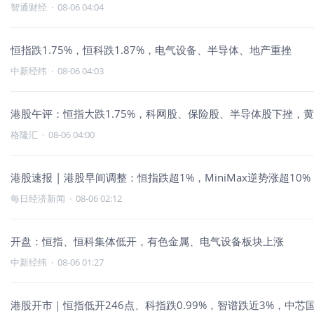
智通财经
·
08-06 04:04
恒指跌1.75%，恒科跌1.87%，电气设备、半导体、地产重挫
中新经纬
·
08-06 04:03
港股午评：恒指大跌1.75%，科网股、保险股、半导体股下挫，
格隆汇
·
08-06 04:00
港股速报 | 港股早间调整：恒指跌超1%，MiniMax逆势涨超10%
每日经济新闻
·
08-06 02:12
开盘：恒指、恒科集体低开，有色金属、电气设备板块上涨
中新经纬
·
08-06 01:27
港股开市｜恒指低开246点、科指跌0.99%，智谱跌近3%，中芯