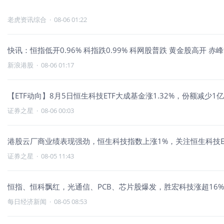
老虎资讯综合
·
08-06 01:22
快讯：恒指低开0.96% 科指跌0.99% 科网股普跌 黄金股高开 赤
新浪港股
·
08-06 01:17
【ETF动向】8月5日恒生科技ETF大成基金涨1.32%，份额减少1
证券之星
·
08-06 00:03
港股云厂商业绩表现强劲，恒生科技指数上涨1%，关注恒生科技ET
证券之星
·
08-05 11:43
恒指、恒科飘红，光通信、PCB、芯片股爆发，胜宏科技涨超16%
每日经济新闻
·
08-05 08:53