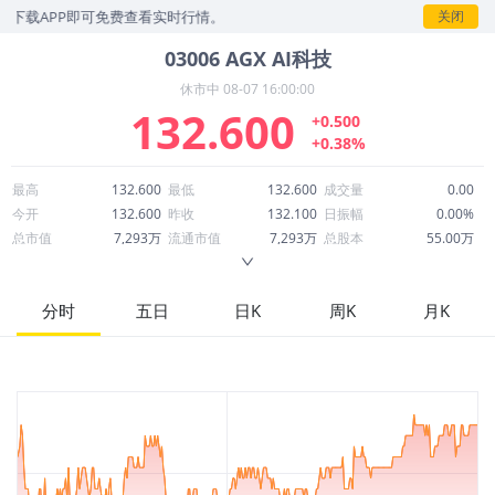
下载APP即可免费查看实时行情。
关闭
03006
AGX AI科技
休市中
08-07 16:00:00
132.600
+0.500
+0.38%
最高
132.600
最低
132.600
成交量
0.00
今开
132.600
昨收
132.100
日振幅
0.00%
总市值
7,293万
流通市值
7,293万
总股本
55.00万
成交额
0.00
换手率
0.00%
流通股本
55.00万
市净率
--
ROE
--
每股收益
0.00
分时
五日
日K
周K
月K
52周最高
145.000
52周最低
100.650
市盈率
--
股息
0.00
股息收益率
0.00
ROA
--