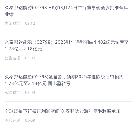
久泰邦达能源(02798.HK)拟3月24日举行董事会会议批准全年
业绩
中金财经
·
03-12
久泰邦达能源（02798）2025财年净利润由4.402亿元转亏至
1.78亿—2.18亿元
公告速递
·
03-09
久泰邦达能源(02798)发盈警，预期2025年度除税后纯损约
1.78亿元至2.18亿元 同比盈转亏
智通财经
·
03-09
全球煤价下行挤压利润空间 久泰邦达能源年度毛利率承压
美股速递
·
03-09