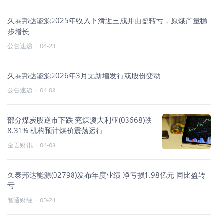
久泰邦达能源2025年收入下滑近三成并由盈转亏，原煤产量稳
步增长
公告速递
·
04-23
久泰邦达能源2026年3月无新增发行或股份变动
公告速递
·
04-08
部分煤炭股逆市下跌 兖煤澳大利亚(03668)跌
8.31% 机构预计煤价震荡运行
金吾财讯
·
04-08
久泰邦达能源(02798)发布年度业绩 净亏损1.98亿元 同比盈转
亏
智通财经
·
03-24