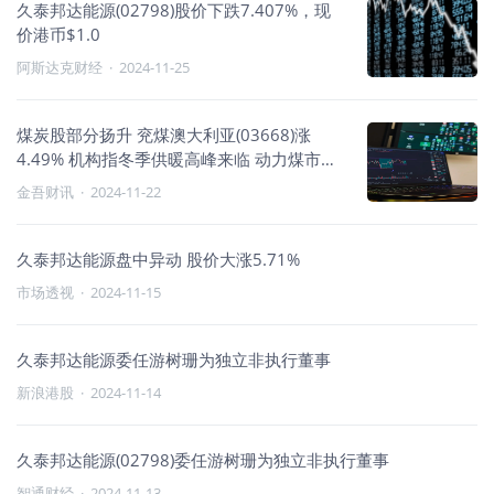
久泰邦达能源(02798)股价下跌7.407%，现
价港币$1.0
阿斯达克财经
·
2024-11-25
煤炭股部分扬升 兖煤澳大利亚(03668)涨
4.49% 机构指冬季供暖高峰来临 动力煤市场
需求获提振
金吾财讯
·
2024-11-22
久泰邦达能源盘中异动 股价大涨5.71%
市场透视
·
2024-11-15
久泰邦达能源委任游树珊为独立非执行董事
新浪港股
·
2024-11-14
久泰邦达能源(02798)委任游树珊为独立非执行董事
智通财经
·
2024-11-13