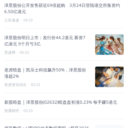
泽景股份公开发售获近69倍超购 3月24日登陆港交所集资约
6.50亿港元
公告速递
·
03-23
泽景股份明日上市：发行价44.2港元 募资7
亿港元 9个月亏3亿
雷递网
·
03-23
老虎暗盘 | 凯乐士科技飙升50%，泽景股份
涨超2%
老虎资讯综合
·
03-23
新股暗盘 | 泽景股份(02632)暗盘盘初涨0.23% 每手赚5港元
智通财经
·
03-23