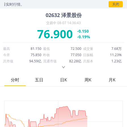
时行情。
关闭
02632
泽景股份
交易中
08-07 14:36:43
76.900
-0.150
-0.19%
最高
81.150
最低
72.500
成交量
7.68万
今开
75.850
昨收
77.050
日振幅
11.23%
总市值
94.59亿
流通市值
82.28亿
总股本
1.23亿
成交额
596.78万
换手率
0.07%
流通股本
1.07亿
市净率
-5.14
ROE
--
每股收益
-7.34
分时
五日
日K
周K
月K
52周最高
137.500
52周最低
27.700
市盈率
-10.48
股息
0.00
股息收益率
0.00
ROA
-4.43%