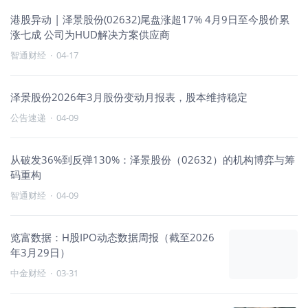
港股异动 | 泽景股份(02632)尾盘涨超17% 4月9日至今股价累
涨七成 公司为HUD解决方案供应商
智通财经
·
04-17
泽景股份2026年3月股份变动月报表，股本维持稳定
公告速递
·
04-09
从破发36%到反弹130%：泽景股份（02632）的机构博弈与筹
码重构
智通财经
·
04-09
览富数据：H股IPO动态数据周报（截至2026
年3月29日）
中金财经
·
03-31