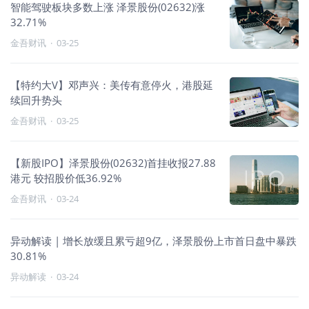
智能驾驶板块多数上涨 泽景股份(02632)涨
32.71%
金吾财讯
·
03-25
【特约大V】邓声兴：美传有意停火，港股延
续回升势头
金吾财讯
·
03-25
【新股IPO】泽景股份(02632)首挂收报27.88
港元 较招股价低36.92%
金吾财讯
·
03-24
异动解读 | 增长放缓且累亏超9亿，泽景股份上市首日盘中暴跌
30.81%
异动解读
·
03-24