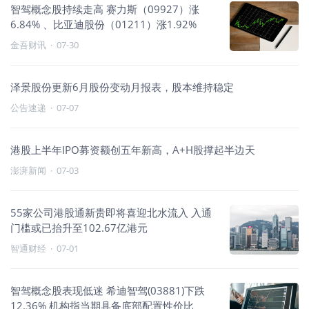
智驾概念股持续走高 赛力斯（09927）涨
6.84% 、比亚迪股份（01211）涨1.92%
金吾财讯
·
07-30
泽景股份更新6月股份变动月报表，股本维持稳定
公告速递
·
07-07
港股上半年IPO募资额创五年新高，A+H股撑起半边天
澎湃新闻
·
07-03
55家公司港股通新贵即将喜迎北水流入 入通
门槛或已抬升至102.67亿港元
智通财经
·
07-01
智驾概念股表现低迷 希迪智驾(03881)下跌
12.36% 机构指当期具备底部配置性价比