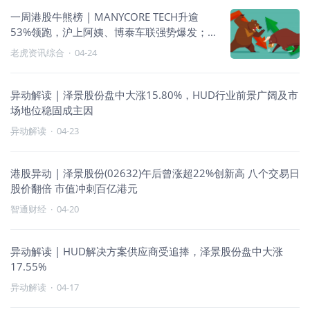
一周港股牛熊榜 | MANYCORE TECH升逾
53%领跑，沪上阿姨、博泰车联强势爆发；
轻松健康暴泻67%领跌，诺比侃、派格生物
老虎资讯综合
·
04-24
同步走弱
异动解读 | 泽景股份盘中大涨15.80%，HUD行业前景广阔及市
场地位稳固成主因
异动解读
·
04-23
港股异动 | 泽景股份(02632)午后曾涨超22%创新高 八个交易日
股价翻倍 市值冲刺百亿港元
智通财经
·
04-20
异动解读 | HUD解决方案供应商受追捧，泽景股份盘中大涨
17.55%
异动解读
·
04-17