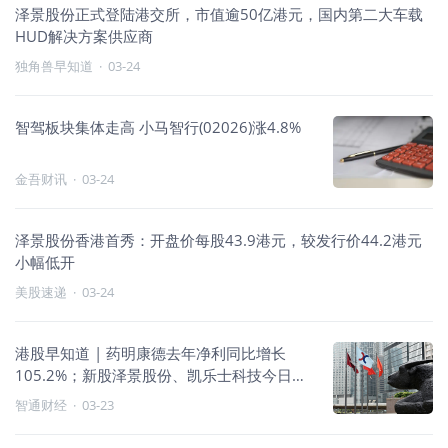
泽景股份正式登陆港交所，市值逾50亿港元，国内第二大车载
HUD解决方案供应商
独角兽早知道
·
03-24
智驾板块集体走高 小马智行(02026)涨4.8%
金吾财讯
·
03-24
泽景股份香港首秀：开盘价每股43.9港元，较发行价44.2港元
小幅低开
美股速递
·
03-24
港股早知道 | 药明康德去年净利同比增长
105.2%；新股泽景股份、凯乐士科技今日挂
牌
智通财经
·
03-23