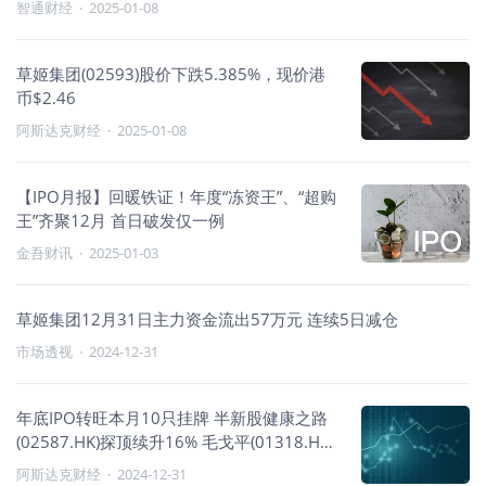
智通财经
·
2025-01-08
草姬集团(02593)股价下跌5.385%，现价港
币$2.46
阿斯达克财经
·
2025-01-08
【IPO月报】回暖铁证！年度“冻资王”、“超购
王”齐聚12月 首日破发仅一例
金吾财讯
·
2025-01-03
草姬集团12月31日主力资金流出57万元 连续5日减仓
市场透视
·
2024-12-31
年底IPO转旺本月10只挂牌 半新股健康之路
(02587.HK)探顶续升16% 毛戈平(01318.HK)
累涨九成 超购王草姬(02593.HK)“潜水”
阿斯达克财经
·
2024-12-31