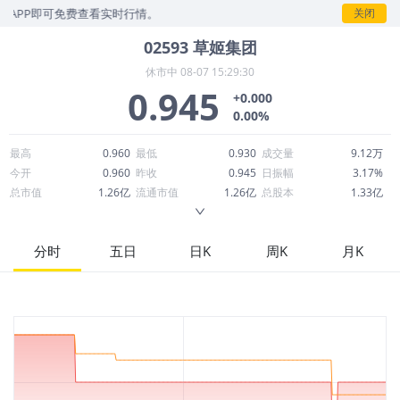
P即可免费查看实时行情。
关闭
02593
草姬集团
休市中
08-07 15:29:30
0.945
+0.000
0.00%
最高
0.960
最低
0.930
成交量
9.12万
今开
0.960
昨收
0.945
日振幅
3.17%
总市值
1.26亿
流通市值
1.26亿
总股本
1.33亿
成交额
8.57万
换手率
0.07%
流通股本
1.33亿
市净率
0.87
ROE
-13.89%
每股收益
-0.17
分时
五日
日K
周K
月K
52周最高
1.790
52周最低
0.890
市盈率
-5.48
股息
0.00
股息收益率
0.00
ROA
-8.07%