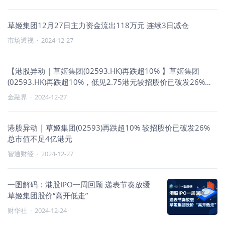
草姬集团12月27日主力资金流出118万元 连续3日减仓
市场透视
·
2024-12-27
【港股异动 | 草姬集团(02593.HK)再跌超10% 】草姬集团
(02593.HK)再跌超10%，低见2.75港元较招股价已破发26%，
该股12月19日上市当天收涨逾10%，此后连续四个交易日下
金融界
·
2024-12-27
挫，累计跌幅超三成。截至发稿，跌10.13%，报2.75港元，成
交额853.05万港元，总市值蒸发至3.67亿港元。
港股异动 | 草姬集团(02593)再跌超10% 较招股价已破发26%
总市值不足4亿港元
智通财经
·
2024-12-27
一图解码：港股IPO一周回顾 递表节奏放缓
草姬集团股价“高开低走”
财华社
·
2024-12-24