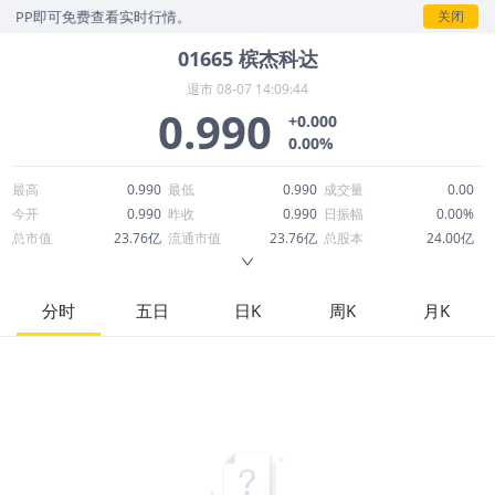
P即可免费查看实时行情。
关闭
01665
槟杰科达
退市
08-07 14:09:44
0.990
+0.000
0.00%
最高
0.990
最低
0.990
成交量
0.00
今开
0.990
昨收
0.990
日振幅
0.00%
总市值
23.76亿
流通市值
23.76亿
总股本
24.00亿
成交额
0.00
换手率
0.00%
流通股本
24.00亿
市净率
1.34
ROE
12.10%
每股收益
0.09
分时
五日
日K
周K
月K
52周最高
0.990
52周最低
0.990
市盈率
11.45
股息
0.02
股息收益率
0.02
ROA
5.22%