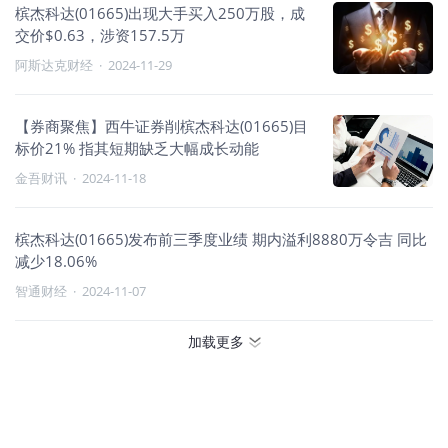
槟杰科达(01665)出现大手买入250万股，成
交价$0.63，涉资157.5万
阿斯达克财经
·
2024-11-29
【券商聚焦】西牛证券削槟杰科达(01665)目
标价21% 指其短期缺乏大幅成长动能
金吾财讯
·
2024-11-18
槟杰科达(01665)发布前三季度业绩 期内溢利8880万令吉 同比
减少18.06%
智通财经
·
2024-11-07
加载更多