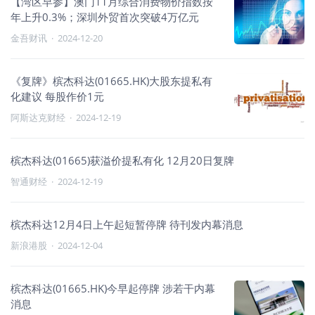
【湾区早参】澳门11月综合消费物价指数按
年上升0.3%；深圳外贸首次突破4万亿元
金吾财讯
·
2024-12-20
《复牌》槟杰科达(01665.HK)大股东提私有
化建议 每股作价1元
阿斯达克财经
·
2024-12-19
槟杰科达(01665)获溢价提私有化 12月20日复牌
智通财经
·
2024-12-19
槟杰科达12月4日上午起短暂停牌 待刊发内幕消息
新浪港股
·
2024-12-04
槟杰科达(01665.HK)今早起停牌 涉若干内幕
消息