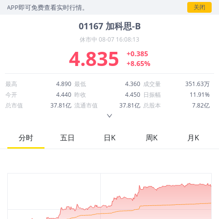
PP即可免费查看实时行情。
关闭
01167
加科思-B
休市中
08-07 16:08:13
4.835
+0.385
+8.65%
最高
4.890
最低
4.360
成交量
351.63万
今开
4.440
昨收
4.450
日振幅
11.91%
总市值
37.81亿
流通市值
37.81亿
总股本
7.82亿
成交额
1,644万
换手率
0.45%
流通股本
7.82亿
市净率
4.22
ROE
-17.24%
每股收益
-0.22
分时
五日
日K
周K
月K
52周最高
11.800
52周最低
3.980
市盈率
-22.05
股息
0.00
股息收益率
0.00
ROA
-7.80%