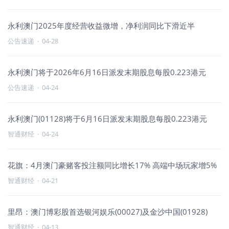
永利澳门2025年度经营收益微增，净利润同比下滑近半
公告速递
·
04-28
永利澳门将于2026年6月16日派发末期股息每股0.223港元
公告速递
·
04-24
永利澳门(01128)将于6月16日派发末期股息每股0.223港元
智通财经
·
04-24
花旗：4月澳门豪赌客投注额同比增长17% 高端中场玩家增5%
智通财经
·
04-21
里昂：澳门博彩股首选银河娱乐(00027)及金沙中国(01928)
智通财经
·
04-13