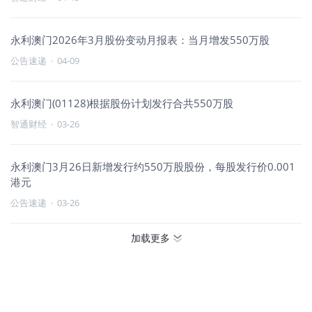
永利澳门2026年3月股份变动月报表：当月增发550万股
公告速递
·
04-09
永利澳门(01128)根据股份计划发行合共550万股
智通财经
·
03-26
永利澳门3月26日新增发行约550万股股份，每股发行价0.001
港元
公告速递
·
03-26
加载更多