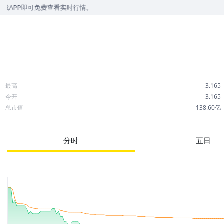
免费查看实时行情。
最高
3.165
今开
3.165
总市值
138.60亿
成交额
4,601万
市净率
0.45
分时
五日
52周最高
4.427
股息
0.23