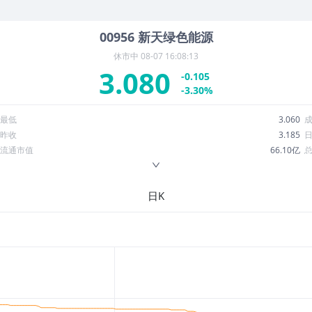
00956
新天绿色能源
休市中
08-07 16:08:13
3.080
-0.105
-3.30%
最低
3.060
昨收
3.185
流通市值
66.10亿
换手率
0.69%
ROE
5.55%
日K
52周最低
2.834
股息收益率
0.08
R