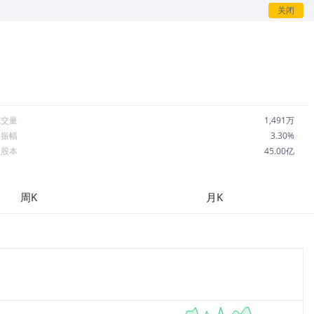
关闭
成交量
1,491万
日振幅
3.30%
总股本
45.00亿
流通股本
21.46亿
每股收益
0.43
周K
月K
市盈率
7.16
OA
2.20%