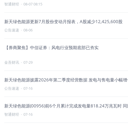
智通财经
·
08-07 08:15
新天绿色能源更新7月股份变动月报表，A股减少12,425,600股
公告速递
·
08-06
【券商聚焦】中信证券：风电行业预期底部已夯实
金吾财讯
·
07-29
新天绿色能源披露2026年第二季度经营数据 发电与售电量小幅增
公告速递
·
07-16
新天绿色能源(00956)前6个月累计完成发电量818.24万兆瓦时 同
智通财经
·
07-16