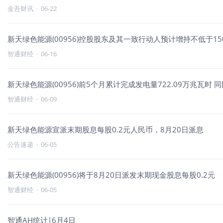
金吾财讯
·
06-22
新天绿色能源(00956)控股股东及其一致行动人预计增持不低于15
智通财经
·
06-16
新天绿色能源(00956)前5个月累计完成发电量722.09万兆瓦时 同
智通财经
·
06-09
新天绿色能源宣派末期股息每股0.2元人民币，8月20日派息
公告速递
·
06-05
新天绿色能源(00956)将于8月20日派发末期现金股息每股0.2元
智通财经
·
06-05
智通AH统计|6月4日