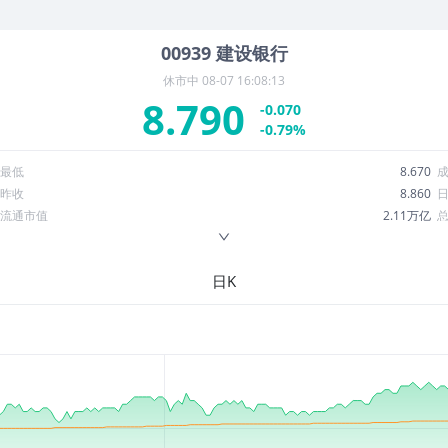
00939
建设银行
休市中
08-07 16:08:13
8.790
-0.070
-0.79%
最低
8.670
昨收
8.860
流通市值
2.11万亿
换手率
0.07%
ROE
9.55%
日K
52周最低
6.797
股息收益率
0.05
R