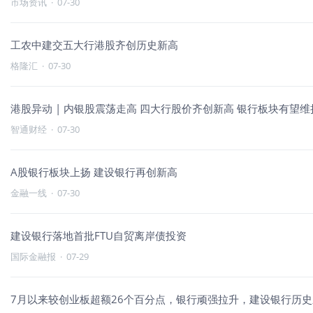
市场资讯
·
07-30
工农中建交五大行港股齐创历史新高
格隆汇
·
07-30
港股异动 | 内银股震荡走高 四大行股价齐创新高 银行板块有望
智通财经
·
07-30
A股银行板块上扬 建设银行再创新高
金融一线
·
07-30
建设银行落地首批FTU自贸离岸债投资
国际金融报
·
07-29
7月以来较创业板超额26个百分点，银行顽强拉升，建设银行历史