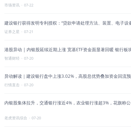
市场资讯
·
07-22
建设银行获得发明专利授权：“贷款申请处理方法、装置、电子设
证券之星
·
07-21
港股异动 | 内银股延续近期上涨 宽基ETF资金面显著回暖 银行
智通财经
·
07-20
异动解读｜建设银行盘中上涨3.02%，高股息优势叠加资金回流
行情直击
·
07-20
内银股集体拉升，交通银行涨近4%，农业银行涨超3%，花旗称公
老虎资讯综合
·
07-20