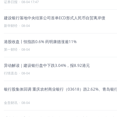
证券日报
·
08-04 17:47
建设银行落地中央结算公司首单ECD形式人民币自贸离岸债
新华财经
·
08-04
港股收盘丨恒指跌0.6% 药明康德涨逾11%
第一财经
·
08-04
异动解读｜建设银行盘中下跌3.04%，报8.92港元
行情直击
·
08-04
银行股集体回调 重庆农村商业银行（03618）跌2.62%、青岛银行（
金吾财讯
·
08-04