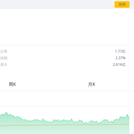
关闭
成交量
1.77亿
日振幅
2.37%
总股本
2,616亿
流通股本
2,404亿
每股收益
1.30
周K
月K
市盈率
6.76
OA
0.76%