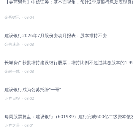
【券商聚焦】中信证券：基本面视角，预计2季度银行息差表现良
金吾财讯
·
08-04
建设银行2026年7月股份变动月报表：股本维持不变
公告速递
·
08-03
长城资产获批增持建设银行股票，增持比例不超过其总股本的1.9
金融一线
·
08-03
建设银行成为公募托管“一哥”
证券日报
·
08-02
每周股票复盘：建设银行（601939）建行完成600亿二级资本债
证券之星
·
08-01