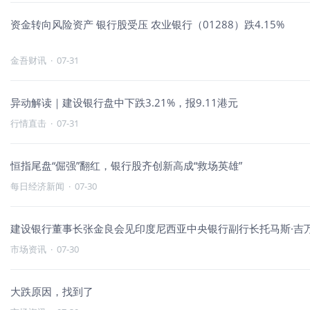
资金转向风险资产 银行股受压 农业银行（01288）跌4.15%
金吾财讯
·
07-31
异动解读｜建设银行盘中下跌3.21%，报9.11港元
行情直击
·
07-31
恒指尾盘“倔强”翻红，银行股齐创新高成“救场英雄”
每日经济新闻
·
07-30
建设银行董事长张金良会见印度尼西亚中央银行副行长托马斯·吉
市场资讯
·
07-30
大跌原因，找到了