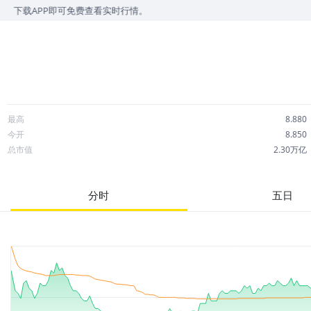
即可免费查看实时行情。
最高
8.880
今开
8.850
总市值
2.30万亿
成交额
15.52亿
市净率
0.54
分时
五日
52周最高
9.360
股息
0.45