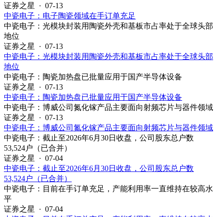
证券之星
·
07-13
中瓷电子：电子陶瓷领域在手订单充足
中瓷电子：光模块封装用陶瓷外壳和基板市占率处于全球头部
地位
证券之星
·
07-13
中瓷电子：光模块封装用陶瓷外壳和基板市占率处于全球头部
地位
中瓷电子：陶瓷加热盘已批量应用于国产半导体设备
证券之星
·
07-13
中瓷电子：陶瓷加热盘已批量应用于国产半导体设备
中瓷电子：博威公司氮化镓产品主要面向射频芯片与器件领域
证券之星
·
07-13
中瓷电子：博威公司氮化镓产品主要面向射频芯片与器件领域
中瓷电子：截止至2026年6月30日收盘，公司股东总户数
53,524户（已合并）
证券之星
·
07-04
中瓷电子：截止至2026年6月30日收盘，公司股东总户数
53,524户（已合并）
中瓷电子：目前在手订单充足，产能利用率一直维持在较高水
平
证券之星
·
07-04