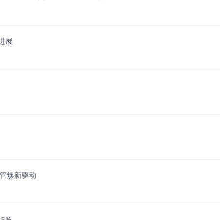
进展
高管焕新驱动
5%