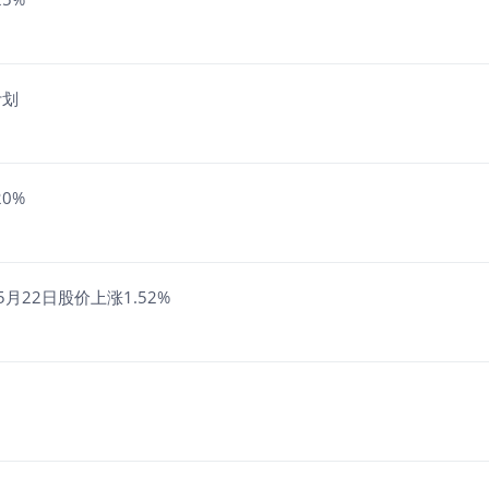
计划
0%
22日股价上涨1.52%