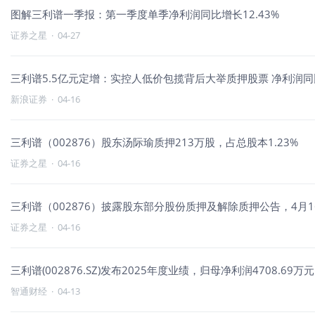
图解三利谱一季报：第一季度单季净利润同比增长12.43%
证券之星
·
04-27
三利谱5.5亿元定增：实控人低价包揽背后大举质押股票 净利润
新浪证券
·
04-16
三利谱（002876）股东汤际瑜质押213万股，占总股本1.23%
证券之星
·
04-16
三利谱（002876）披露股东部分股份质押及解除质押公告，4月16
证券之星
·
04-16
三利谱(002876.SZ)发布2025年度业绩，归母净利润4708.69万元
智通财经
·
04-13