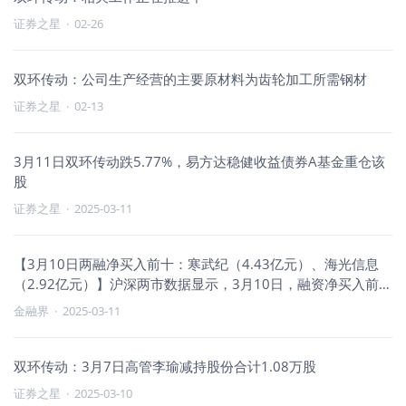
证券之星
·
02-26
双环传动：公司生产经营的主要原材料为齿轮加工所需钢材
证券之星
·
02-13
3月11日双环传动跌5.77%，易方达稳健收益债券A基金重仓该
股
证券之星
·
2025-03-11
【3月10日两融净买入前十：寒武纪（4.43亿元）、海光信息
（2.92亿元）】沪深两市数据显示，3月10日，融资净买入前十
的股票分别为：寒武纪（4.43亿元）、海光信息（2.92亿
金融界
·
2025-03-11
元）、云赛智联（2.12亿元）、胜宏科技（2.09亿元）、紫光
国微（1.87亿元）、宁德时代（1.76亿元）、东山精密（1.66
亿元）、双环传动（1.57亿元）、海康威视（1.55亿元）、麦
双环传动：3月7日高管李瑜减持股份合计1.08万股
格米特（1.55亿元）。
证券之星
·
2025-03-10