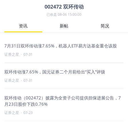
002472
双环传动
已收盘
08-06 15:00:00
资讯
新帖
简况
7月31日双环传动涨7.65%，机器人ETF易方达基金重仓该股
证券之星
·
07-31
双环传动涨7.65%，国元证券二个月前给出“买入”评级
证券之星
·
07-31
双环传动（002472）披露为全资子公司提供担保进展公告，7
月23日股价下跌0.76%
证券之星
·
07-23