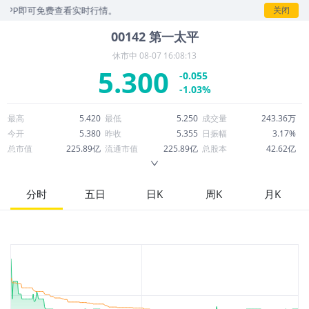
即可免费查看实时行情。
关闭
00142
第一太平
休市中
08-07 16:08:13
5.300
-0.055
-1.03%
最高
5.420
最低
5.250
成交量
243.36万
今开
5.380
昨收
5.355
日振幅
3.17%
总市值
225.89亿
流通市值
225.89亿
总股本
42.62亿
成交额
1,288万
换手率
0.06%
流通股本
42.62亿
市净率
0.66
ROE
14.22%
每股收益
0.15
分时
五日
日K
周K
月K
52周最高
6.667
52周最低
4.680
市盈率
34.22
股息
0.27
股息收益率
0.05
ROA
4.96%