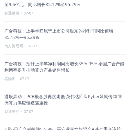
至9.6亿元，同比增长85.12%至95.29%
智通财经
·
07-07
广合科技：上半年归属于上市公司股东的净利润同比预增
85.12%—95.29%
南方财经网
·
07-07
广合科技：预计上半年净利润同比增长85%-95% 泰国广合产能
利用率提升推动算力产品销售增长
格隆汇
·
07-07
港股异动 | PCB概念股再度走低 英伟达回应Kyber延期传闻 亚
洲算力供应链遭遇重挫
智通财经
·
07-07
7月6日广合科技跌5.55%，平安睿享文娱混合A基金重仓该股