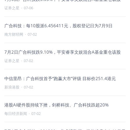
证券之星
·
07-06
广合科技：每10股派6.456411元，股权登记日为7月9日
南方财经网
·
07-02
7月2日广合科技跌9.10%，平安睿享文娱混合A基金重仓该股
证券之星
·
07-02
中信里昂：广合科技首予“跑赢大市”评级 目标价251.4港元
新浪港股
·
07-02
港股AI硬件股持续下挫，剑桥科技、广合科技跌超20%
每日经济新闻
·
07-02