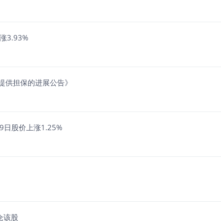
3.93%
司提供担保的进展公告》
日股价上涨1.25%
仓该股