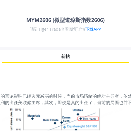
MYM2606 (微型道琼斯指数2606)
请到Tiger Trade查看期货详情
下载APP
新帖
的言论影响已经边际减弱的时候，当前市场情绪的绝对主导者，依然
顺利的出任美联储主席，其次，即便是真的出任了，当前的局面也并
，只要战争还在打，美联储就仍然保持利率不变，此外，我们看不到
打谈谈的延宕局面也在短期内无法破局的话，市场自然会陷入高位的
下行幅度被限制了，第一，资产管理头寸针对美股风险敞口仍然保持
头，他们认为最坏的情况，已经过去了：
$标普500(.SPX)$
$标普500E