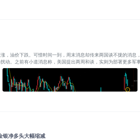
大涨，油价下跌。可惜时间一到，周末消息却传来两国谈不拢的消息
为扰动。之前有小道消息称，美国提出两周和谈，实则为部署更多军
微型SP500指数主连 2606(MESmain)$
$微型SP500指数2606(MES26
6)$
$纳指100ETF(QQQ)$
$纳斯达克(.IXIC)$
金银净多头大幅缩减