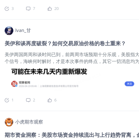
连 2606(MESmain)$
$微型SP500指数2606(MES2606)$
3
7
20
Ivan_甘
美伊和谈再度破裂？如何交易原油价格的卷土重来？
美伊两国两周和谈时间已到，前两周市场预期十分乐观，美股指
个信号，海峡何时解封，才是本次事件的终点，其它一切消息均
能，大家仍不能掉以轻心。
$SP500指数主连 2606(ESmain)$
$
2606(MYMmain)$
$道琼斯(.DJI)$
$微型道琼斯指数2606(MYM260
1
2
6
小虎期市观察
期市资金洞察：美股市场资金持续流出与上行趋势背离，