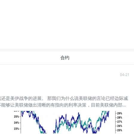
合约
04-21
还是美伊战争的进展。 那我们为什么说美联储的言论已经边际减
不能够让美联储做出清晰的有指向的利率决策，目前美联储内部分
任何指向性的政策路径，所以市场对美联储的言论计价也在减弱。
大幅震荡整理当中，因为从市场现状上看，美股市场上行和下行的
较高的头寸水平，而且净杠杠值也随着此前的大涨有了明显的上
TF(SPY)$
$SP500指数主连 2606(ESmain)$
$微型SP500指数主