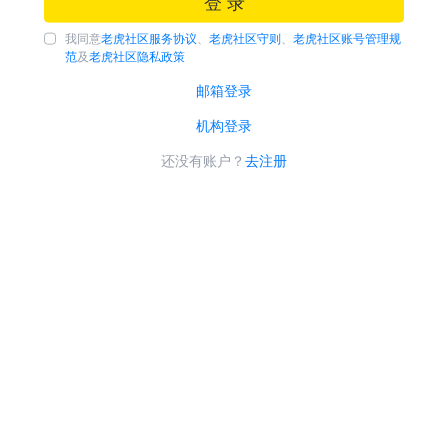
登 录
我同意
老虎社区服务协议
、
老虎社区守则
、
老虎社区账号管理规
范
及
老虎社区隐私政策
邮箱登录
机构登录
还没有账户？
去注册