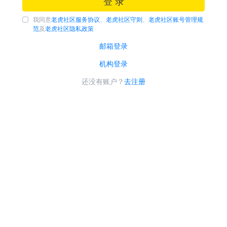
登 录
我同意
老虎社区服务协议
、
老虎社区守则
、
老虎社区账号管理规
范
及
老虎社区隐私政策
邮箱登录
机构登录
还没有账户？
去注册