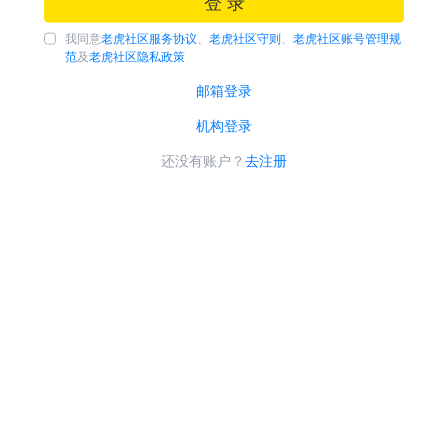
登 录
我同意
老虎社区服务协议
、
老虎社区守则
、
老虎社区账号管理规
范
及
老虎社区隐私政策
邮箱登录
机构登录
还没有账户？
去注册