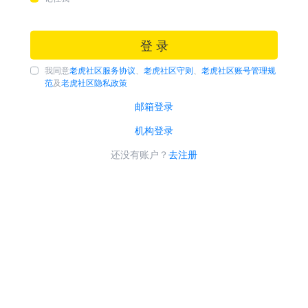
登 录
我同意
老虎社区服务协议
、
老虎社区守则
、
老虎社区账号管理规
范
及
老虎社区隐私政策
邮箱登录
机构登录
还没有账户？
去注册