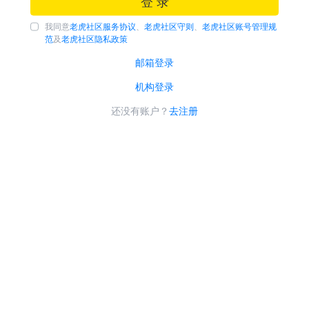
登 录
我同意
老虎社区服务协议
、
老虎社区守则
、
老虎社区账号管理规
范
及
老虎社区隐私政策
邮箱登录
机构登录
还没有账户？
去注册