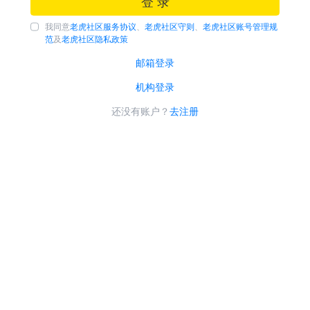
登 录
我同意
老虎社区服务协议
、
老虎社区守则
、
老虎社区账号管理规
范
及
老虎社区隐私政策
邮箱登录
机构登录
还没有账户？
去注册