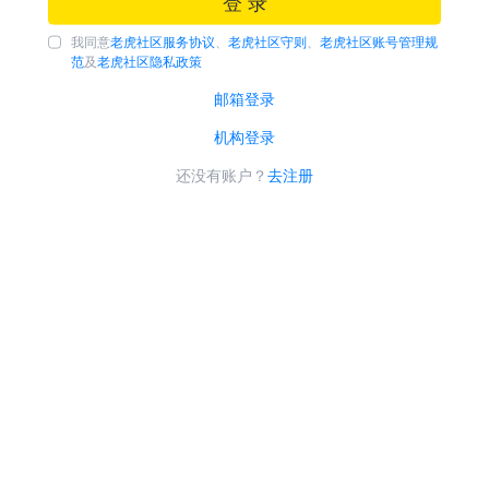
登 录
我同意
老虎社区服务协议
、
老虎社区守则
、
老虎社区账号管理规
范
及
老虎社区隐私政策
邮箱登录
机构登录
还没有账户？
去注册