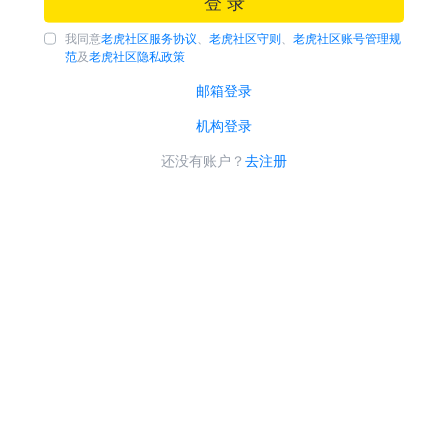
登 录
我同意
老虎社区服务协议
、
老虎社区守则
、
老虎社区账号管理规
范
及
老虎社区隐私政策
邮箱登录
机构登录
还没有账户？
去注册