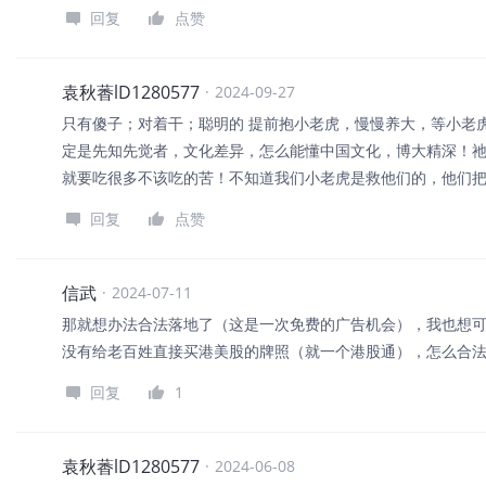
回复
点赞
袁秋萫lD1280577
·
2024-09-27
只有傻子；对着干；聪明的 提前抱小老虎，慢慢养大，等小老
定是先知先觉者，文化差异，怎么能懂中国文化，博大精深！祂
就要吃很多不该吃的苦！不知道我们小老虎是救他们的，他们
回复
点赞
信武
·
2024-07-11
那就想办法合法落地了（这是一次免费的广告机会），我也想可以
没有给老百姓直接买港美股的牌照（就一个港股通），怎么合
回复
1
袁秋萫lD1280577
·
2024-06-08